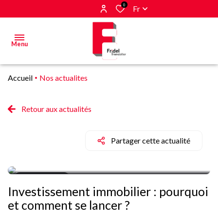
0
Fr
Menu
Accueil
Nos actualites
Acheter
Estimer
Retour aux actualités
&
Vendre
Partager cette actualité
Biens
vendus
10/09/2024
Investissement immobilier : pourquoi
Alerte
et comment se lancer ?
E-mail