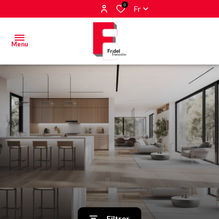
0
Fr
Menu
Acheter
Estimer
&
Vendre
Biens
vendus
Alerte
E-mail
Filtrer