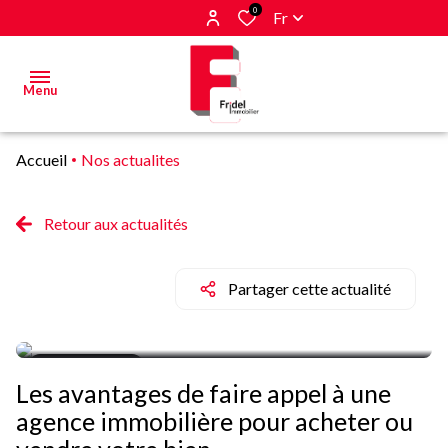
0
Fr
Menu
Accueil
Nos actualites
Acheter
Estimer
Retour aux actualités
&
Vendre
Partager cette actualité
Biens
vendus
21/03/2024
Les avantages de faire appel à une
Alerte
agence immobilière pour acheter ou
E-mail