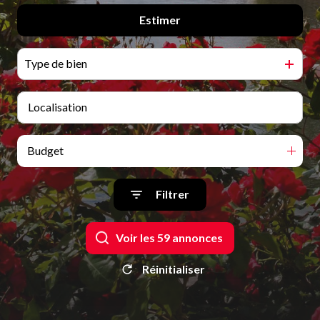
Qui
Estimer
De l'ancien
sommes-
De l'immo pro
nous
Type de bien
Blog
Budget
Filtrer
Voir les
59
annonces
Réinitialiser