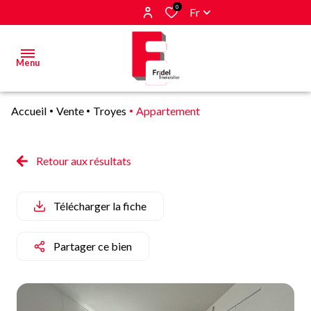
0
Fr
Menu
Accueil
Vente
Troyes
Appartement
Acheter
Estimer
Retour aux résultats
&
Vendre
Télécharger la fiche
Biens
vendus
Partager ce bien
Alerte
E-mail