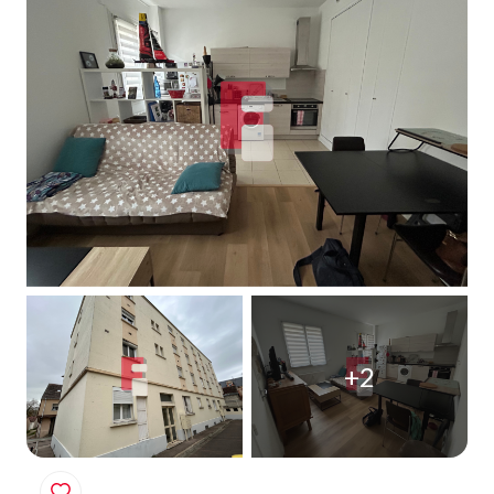
Qui
sommes-
nous
Blog
+2