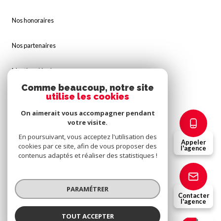
Nos honoraires
Nos partenaires
Mentions légales
Comme beaucoup, notre site
utilise les cookies
Admin
On aimerait vous accompagner pendant
Politique RGPD
votre visite.
En poursuivant, vous acceptez l'utilisation des
Appeler
cookies par ce site, afin de vous proposer des
Cookies
l'agence
contenus adaptés et réaliser des statistiques !
© 2026 | Tous droits réservés
PARAMÉTRER
Contacter
l'agence
Réalisé par
TOUT ACCEPTER