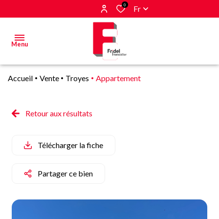
0
Fr
Menu
Accueil
Vente
Troyes
Appartement
Acheter
Estimer
Retour aux résultats
&
Vendre
Télécharger la fiche
Biens
vendus
Partager ce bien
Alerte
E-mail