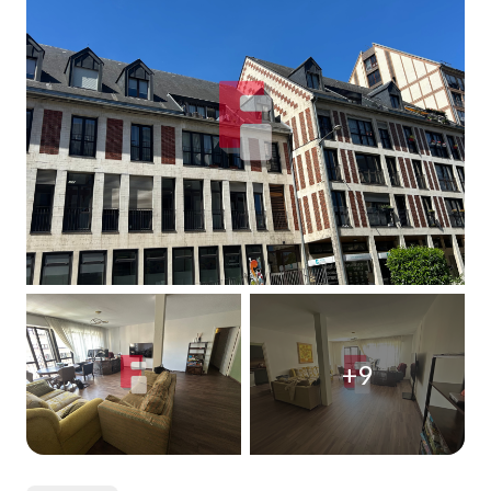
Qui
sommes-
nous
Blog
+9