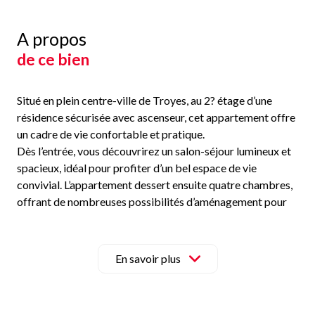
A propos
de ce bien
Situé en plein centre-ville de Troyes, au 2? étage d’une
résidence sécurisée avec ascenseur, cet appartement offre
un cadre de vie confortable et pratique.
Dès l’entrée, vous découvrirez un salon-séjour lumineux et
spacieux, idéal pour profiter d’un bel espace de vie
convivial. L’appartement dessert ensuite quatre chambres,
offrant de nombreuses possibilités d’aménagement pour
une famille, un espace bureau ou des chambres d’amis.
Le bien dispose également d’une salle de bain, d’une salle
d’eau ainsi que de WC séparés pour plus de confort au
En savoir plus
quotidien. De nombreux espaces de rangement et
dressings viennent compléter l’ensemble.
Côté prestations, l’appartement bénéficie de fenêtres en