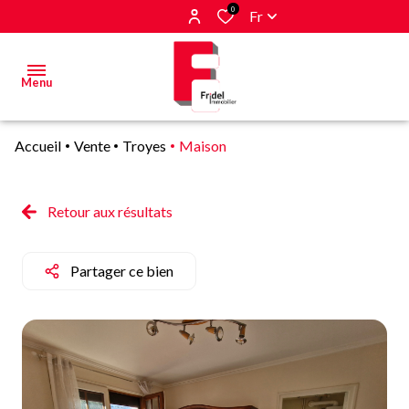
0
Fr
Menu
Accueil
Vente
Troyes
Maison
Acheter
Estimer
Retour aux résultats
&
Vendre
Partager ce bien
Biens
vendus
Alerte
E-mail