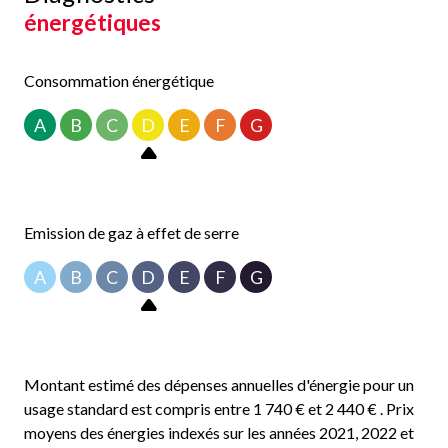
énergétiques
accompagnées de volets roulants électriques, garantissant
une bonne isolation.
Ne manquez pas cette opportunité ! Contactez-nous dès
Consommation énergétique
maintenant au 0325419191 pour organiser une visite.
Les informations sur les risques auxquels ce bien est
A
B
C
D
E
F
G
exposé sont disponibles sur le site Géorisques :
www.georisques.fr
.
Emission de gaz à effet de serre
A
B
C
D
E
F
G
Montant estimé des dépenses annuelles d'énergie pour un
usage standard est compris entre 1 740 € et 2 440 € . Prix
moyens des énergies indexés sur les années 2021, 2022 et