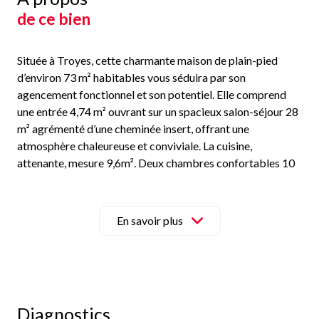
de ce bien
Située à Troyes, cette charmante maison de plain-pied
d’environ 73 m² habitables vous séduira par son
agencement fonctionnel et son potentiel. Elle comprend
une entrée 4,74 m² ouvrant sur un spacieux salon-séjour 28
m² agrémenté d’une cheminée insert, offrant une
atmosphère chaleureuse et conviviale. La cuisine,
attenante, mesure 9,6m². Deux chambres confortables 10
m² et 11,7 m² complètent l’espace nuit, ainsi qu'une salle de
bain indépendante.
Un atout supplémentaire : un cellier 16 m², anciennement
En savoir plus
garage, accessible depuis la maison, parfait pour du
stockage ou une buanderie. L’ensemble est édifié sur un
terrain d’environ 340 m², idéal pour profiter des beaux
jours.
Côté confort, la maison est équipée d’un chauffage au gaz
Diagnostics
(chaudière). Les menuiseries en bois sont en double vitrage,