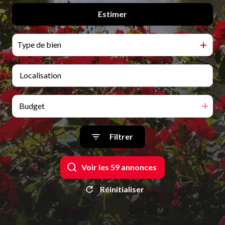
Qui
Estimer
De l'ancien
sommes-
De l'immo pro
nous
Type de bien
Blog
Budget
Filtrer
Voir les
59
annonces
Réinitialiser