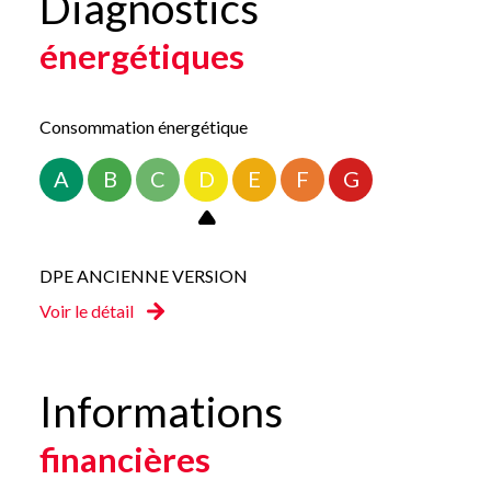
Diagnostics
énergétiques
Consommation énergétique
A
B
C
D
E
F
G
DPE ANCIENNE VERSION
Voir le détail
Informations
financières