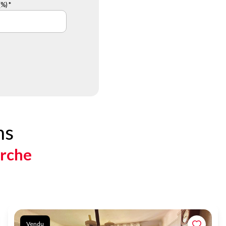
%) *
ns
erche
Vendu