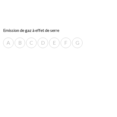
Emission de gaz à effet de serre
A
B
C
D
E
F
G