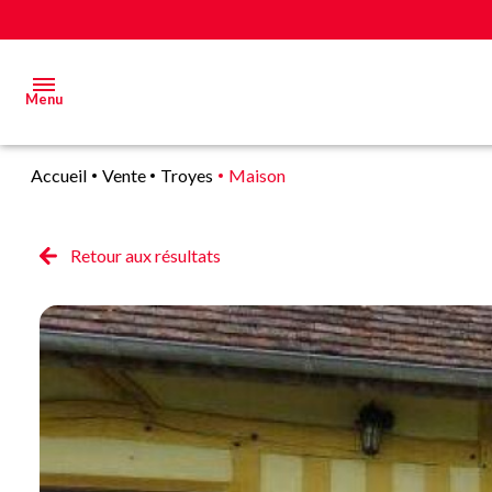
Menu
Accueil
Vente
Troyes
Maison
Acheter
Estimer
Retour aux résultats
&
Vendre
Biens
vendus
Alerte
E-mail