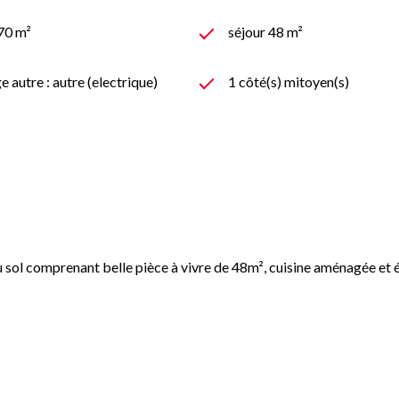
270 m²
séjour 48 m²
 autre : autre (electrique)
1 côté(s) mitoyen(s)
omprenant belle pièce à vivre de 48m², cuisine aménagée et équi