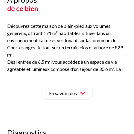
de ce bien
Découvrez cette maison de plain-pied aux volumes
généreux, offrant 171 m² habitables, située dans un
environnement calme et verdoyant sur la commune de
Courteranges, le tout sur un terrain clos et arboré de 829
m².
Dès l’entrée de 6,5 m², vous accédez à un espace de vie
agréable et lumineux composé d’un séjour de 30,6 m². La
maison dispose d’un chauffage central avec radiateurs à
eau dans chaque pièce, complété par un poêle à granulés
installé dans la pièce de vie, apportant un confort
En savoir plus
supplémentaire et une solution de chauffage économique.
Une cuisine indépendante aménagée et équipée de 12 m²
complète cet espace et permet un accès direct vers
l’extérieur et la terrasse exposée plein sud, idéale pour
profiter des beaux jours.
Diagnostics
La maison propose également un second salon de 25 m²,