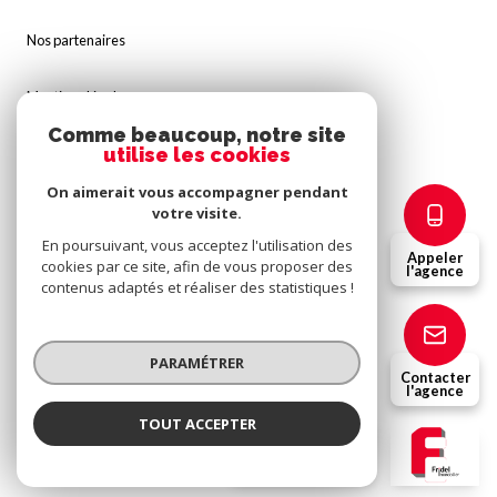
Nos partenaires
Mentions légales
Comme beaucoup, notre site
utilise les cookies
Admin
On aimerait vous accompagner pendant
Politique RGPD
votre visite.
En poursuivant, vous acceptez l'utilisation des
Appeler
cookies par ce site, afin de vous proposer des
Cookies
l'agence
contenus adaptés et réaliser des statistiques !
© 2026 | Tous droits réservés
PARAMÉTRER
Contacter
l'agence
Réalisé par
TOUT ACCEPTER
Fridel Immobilier
Agence