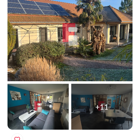
Qui
sommes-
nous
Blog
+11