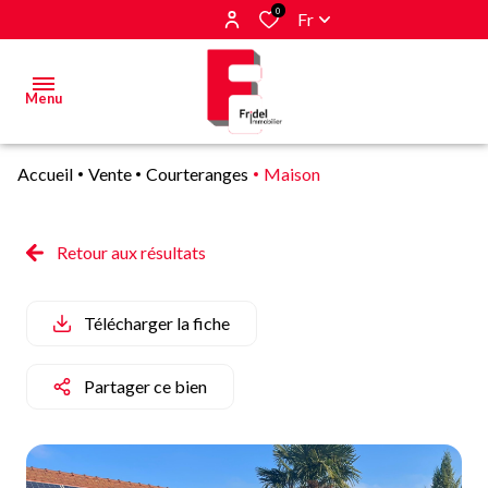
0
Fr
Menu
Accueil
Vente
Courteranges
Maison
Acheter
Estimer
Retour aux résultats
&
Vendre
Télécharger la fiche
Biens
vendus
Partager ce bien
Alerte
E-mail