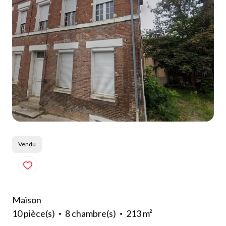
Qui
sommes-
nous
Blog
Vendu
Maison
10 pièce(s)
8 chambre(s)
213 m²