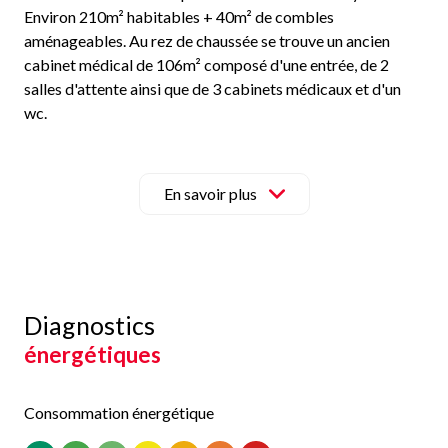
Environ 210m² habitables + 40m² de combles
aménageables. Au rez de chaussée se trouve un ancien
cabinet médical de 106m² composé d'une entrée, de 2
salles d'attente ainsi que de 3 cabinets médicaux et d'un
wc.
L'étage est constitué d'un appartement de 107m²
disposant d'une cuisine, d'un séjour, de 3 chambres, d'une
salle de bains et d'un wc. La maison dispose également de 2
En savoir plus
caves, d'une terrasse couverte à l'étage, mais aussi d'une
cour .
Pour plus de renseignements ou pour organiser une visite,
contactez-nous dès maintenant.
Les informations sur les risques auxquels ce bien est exposé
Diagnostics
sont disponibles sur le site Géorisques
énergétiques
(
http://www.georisques.fr
).
Consommation énergétique