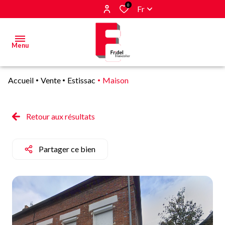
0
Fr
Menu
Accueil
Vente
Estissac
Maison
Acheter
Estimer
Retour aux résultats
&
Vendre
Partager ce bien
Biens
vendus
Alerte
E-mail