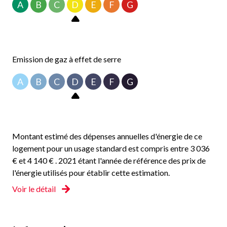
A
B
C
D
E
F
G
Emission de gaz à effet de serre
A
B
C
D
E
F
G
Montant estimé des dépenses annuelles d'énergie de ce
logement pour un usage standard est compris entre 3 036
€ et 4 140 € . 2021 étant l'année de référence des prix de
l'énergie utilisés pour établir cette estimation.
Voir le détail