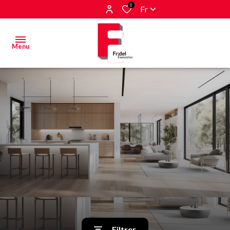
0
Fr
Menu
Acheter
Estimer
&
Vendre
Biens
vendus
Alerte
E-mail
Filtrer