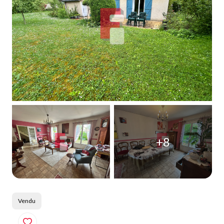
Qui
sommes-
nous
Blog
+8
Vendu