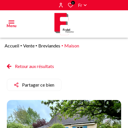
0
Fr
Menu
Accueil
Vente
Breviandes
Maison
Acheter
Estimer
Retour aux résultats
&
Vendre
Partager ce bien
Biens
vendus
Alerte
E-mail