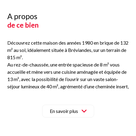
A propos
de ce bien
Découvrez cette maison des années 1980 en brique de 132
m² au sol, idéalement située à Bréviandes, sur un terrain de
815 m².
Au rez-de-chaussée, une entrée spacieuse de 8 m² vous
accueille et mène vers une cuisine aménagée et équipée de
13 m², avec la possibilité de l’ouvrir sur un vaste salon-
séjour lumineux de 40 m², agrémenté d’une cheminée insert,
idéale pour vos moments de convivialité. Vous trouverez
également une salle d’eau de 7 m² ainsi qu’un WC séparé
pour plus de confort.
En savoir plus
À l’étage, un bel escalier en pierre dessert l’espace nuit
composé de 4 chambres : trois chambres de 11,5 m² au sol
chacune, ainsi qu’une grande chambre de 15 m² au sol,