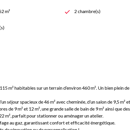
462 m²
2 chambre(s)
(s)
15 m² habitables sur un terrain d’environ 460 m². Un bien plein de
n séjour spacieux de 46 m² avec cheminée, d’un salon de 9,5 m² et d
res de 9 m² et 12 m², une grande salle de bain de 9 m² ainsi que d
 m², parfait pour stationner ou aménager un atelier.
age au gaz, garantissant confort et efficacité énergétique.
ts de rénovation ou de personnalisation !