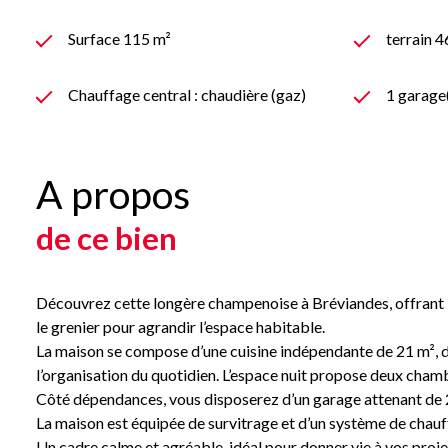
Surface 115 m²
terrain 
Chauffage central : chaudière (gaz)
1 garage
A propos
de ce bien
Découvrez cette longère champenoise à Bréviandes, offrant 1
le grenier pour agrandir l’espace habitable.
La maison se compose d’une cuisine indépendante de 21 m², d’u
l’organisation du quotidien. L’espace nuit propose deux chamb
Côté dépendances, vous disposerez d’un garage attenant de 22
La maison est équipée de survitrage et d’un système de chauff
Un cadre calme et agréable, idéal pour donner vie à vos proje