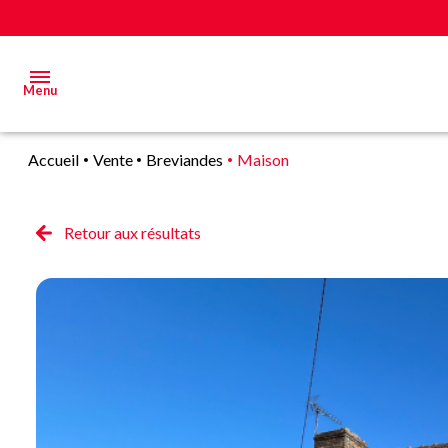
Menu
Accueil
Vente
Breviandes
Maison
Acheter
Estimer
Retour aux résultats
&
Vendre
Biens
vendus
Alerte
E-mail