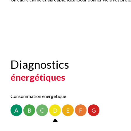
Contactez-nous dès maintenant au 03 25 41 91 91 pour organi
Les informations sur les risques auxquels ce bien est exposé s
Diagnostics
énergétiques
Consommation énergétique
A
B
C
D
E
F
G