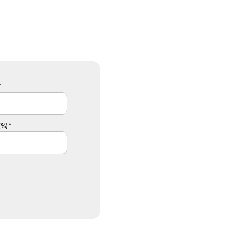
*
%) *