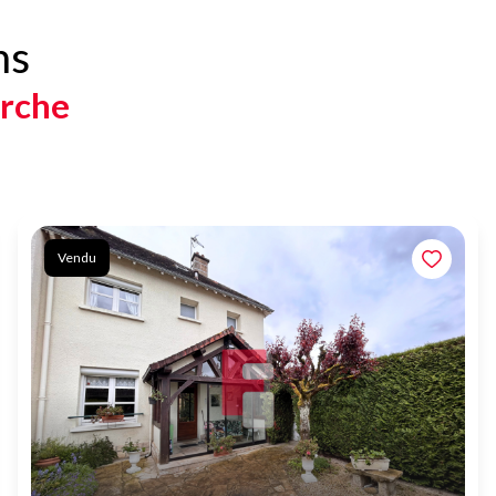
ns
erche
Vendu