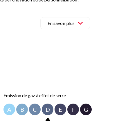
ser une visite.
ont disponibles sur le site Géorisques :
www.georisques.fr
.
En savoir plus
Emission de gaz à effet de serre
A
B
C
D
E
F
G