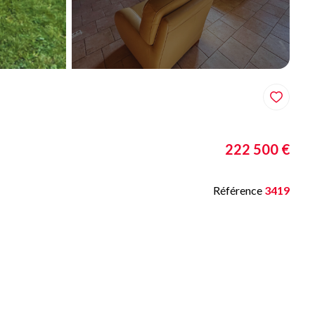
222 500 €
Référence
3419