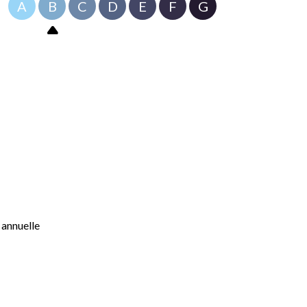
A
B
C
D
E
F
G
 annuelle