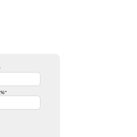
*
%) *