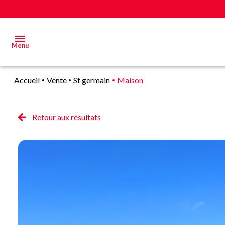
Menu
Accueil
Vente
St germain
Maison
Acheter
Estimer
Retour aux résultats
&
Vendre
Biens
vendus
Alerte
E-mail