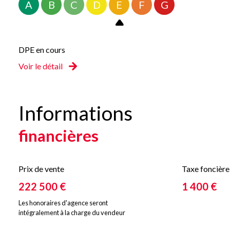
A
B
C
D
E
F
G
DPE en cours
Voir le détail
Informations
financières
Prix de vente
Taxe foncière
222 500 €
1 400 €
Les honoraires d'agence seront
intégralement à la charge du vendeur