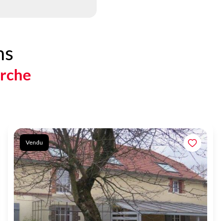
ns
erche
Vendu