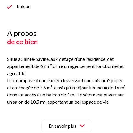
balcon
A propos
de ce bien
Situé à Sainte-Savine, au 4? étage d’une résidence, cet
appartement de 67 m² offre un agencement fonctionnel et
agréable.
Il se compose d’une entrée desservant une cuisine équipée
et aménagée de 7,5 m², ainsi qu’un séjour lumineux de 16 m²
donnant accès à un balcon de 3 m². Le séjour est ouvert sur
un salon de 10,5 m², apportant un bel espace de vie
convivial.
La partie nuit comprend deux chambres de 11,5 m²
chacune, une salle d’eau de 4,7 m² ainsi que des WC
En savoir plus
séparés.