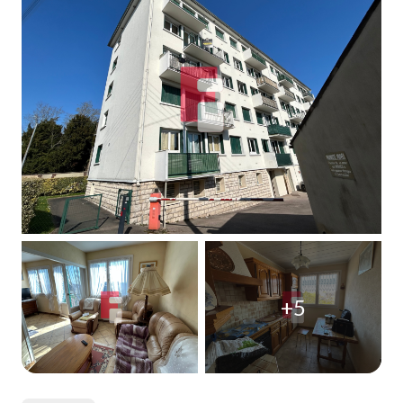
Qui
sommes-
nous
Blog
+5