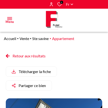
0
Fr
Menu
Accueil
Vente
Ste savine
Appartement
Acheter
Estimer
Retour aux résultats
&
Vendre
Télécharger la fiche
Biens
vendus
Partager ce bien
Alerte
E-mail