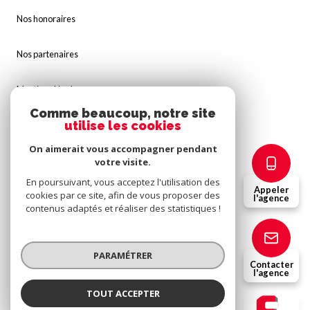
Nos honoraires
Nos partenaires
Mentions légales
Comme beaucoup, notre site
utilise les cookies
Admin
On aimerait vous accompagner pendant
Politique RGPD
votre visite.
En poursuivant, vous acceptez l'utilisation des
Appeler
cookies par ce site, afin de vous proposer des
Cookies
l'agence
contenus adaptés et réaliser des statistiques !
© 2026 | Tous droits réservés
PARAMÉTRER
Contacter
l'agence
Réalisé par
TOUT ACCEPTER
Fridel Immobilier