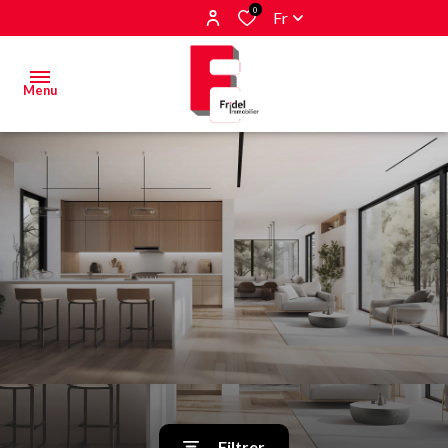
0
Fr
Menu
Acheter
Estimer
&
Vendre
Biens
vendus
Alerte
E-mail
Filtrer