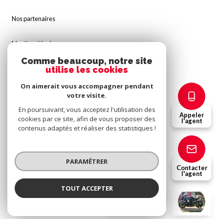
Nos partenaires
Mentions légales
Comme beaucoup, notre site
Admin
utilise les cookies
On aimerait vous accompagner pendant
Politique RGPD
votre visite.
En poursuivant, vous acceptez l'utilisation des
Appeler
Cookies
cookies par ce site, afin de vous proposer des
l'agent
contenus adaptés et réaliser des statistiques !
© 2026 | Tous droits réservés
PARAMÉTRER
Contacter
l'agent
Réalisé par
TOUT ACCEPTER
Vincent FRIDEL
Négociateur