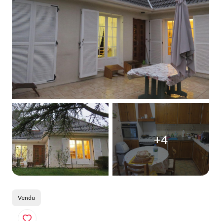
Qui
sommes-
nous
Blog
+4
Vendu