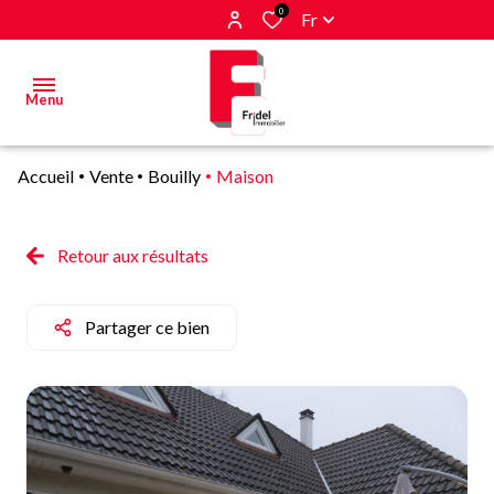
0
Fr
Menu
Accueil
Vente
Bouilly
Maison
Acheter
Estimer
Retour aux résultats
&
Vendre
Partager ce bien
Biens
vendus
Alerte
E-mail