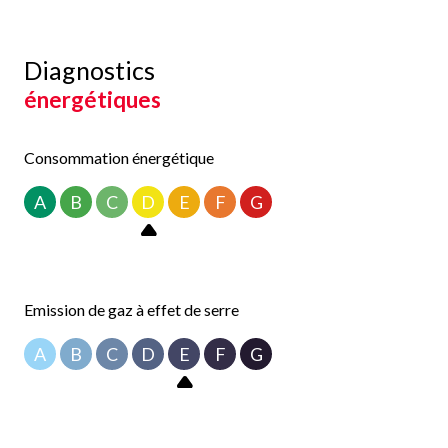
Diagnostics
énergétiques
Consommation énergétique
A
B
C
D
E
F
G
Emission de gaz à effet de serre
A
B
C
D
E
F
G