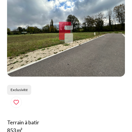
Qui
sommes-
nous
Blog
Exclusivité
Terrain à batir
853 m²