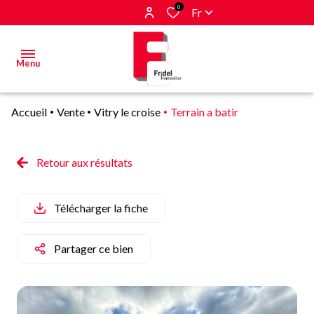
0
Fr
Menu
Accueil
Vente
Vitry le croise
Terrain a batir
Acheter
Estimer
Retour aux résultats
&
Vendre
Télécharger la fiche
Biens
vendus
Partager ce bien
Alerte
E-mail