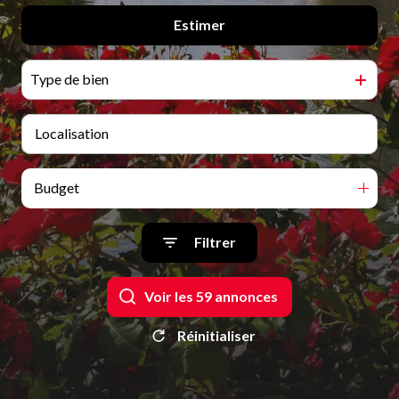
Qui
Estimer
De l'ancien
sommes-
De l'immo pro
nous
Type de bien
Blog
Budget
Filtrer
Voir les
59
annonces
Réinitialiser