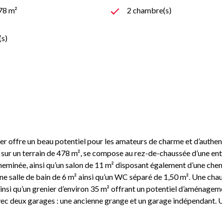
478 m²
2 chambre(s)
(s)
er offre un beau potentiel pour les amateurs de charme et d’authent
 sur un terrain de 478 m², se compose au rez-de-chaussée d’une en
eminée, ainsi qu’un salon de 11 m² disposant également d’une chem
e salle de bain de 6 m² ainsi qu’un WC séparé de 1,50 m². Une chau
nsi qu’un grenier d’environ 35 m² offrant un potentiel d’aménagem
ec deux garages : une ancienne grange et un garage indépendant. U