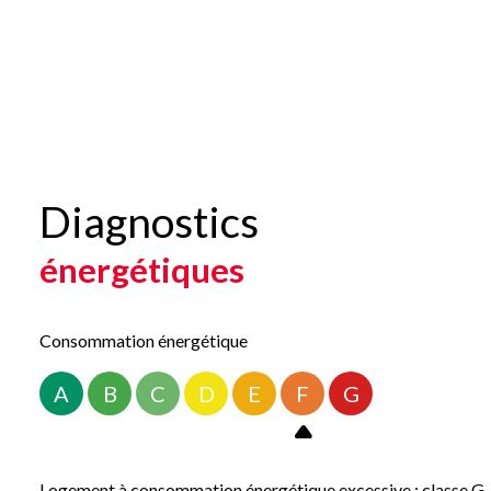
Côté confort, la maison est équipée d’un chauffage central ass
ancienne en pierre et de l’adapter aux attentes actuelles.
Cette propriété séduira les acquéreurs à la recherche d’une 
principale, une maison de campagne ou un projet de rénovati
Ne manquez pas cette belle opportunité ! Contactez-nous dès
Les informations sur les risques auxquels ce bien est exposé s
Diagnostics
énergétiques
Consommation énergétique
A
B
C
D
E
F
G
Logement à consommation énergétique excessive : classe G