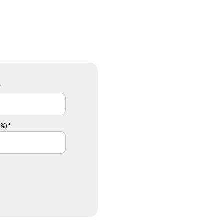
*
%) *