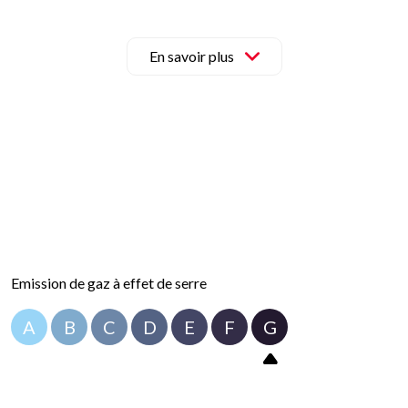
uré par une chaudière au fioul. Des travaux de rénovation seront à 
maison de caractère avec de grands volumes, des dépendances et un
En savoir plus
on.
 maintenant au 03 25 41 91 91 pour organiser une visite.
ont disponibles sur le site Géorisques :
www.georisques.fr
.
Emission de gaz à effet de serre
A
B
C
D
E
F
G