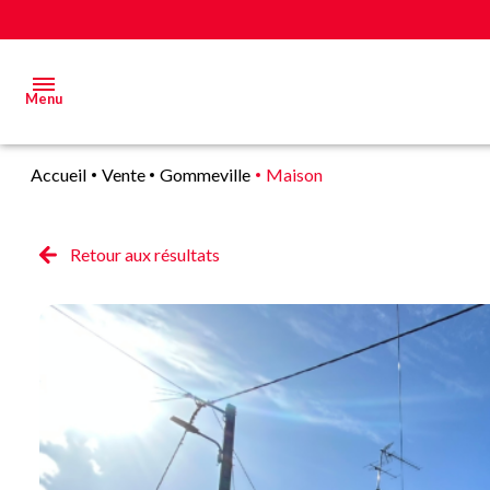
Menu
Accueil
Vente
Gommeville
Maison
Acheter
Estimer
Retour aux résultats
&
Vendre
Biens
vendus
Alerte
E-mail