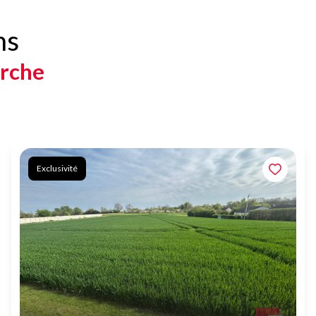
ns
erche
Exclusivité