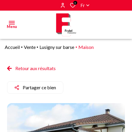
0
Fr
Menu
Accueil
Vente
Lusigny sur barse
Maison
Acheter
Estimer
Retour aux résultats
&
Vendre
Partager ce bien
Biens
vendus
Alerte
E-mail