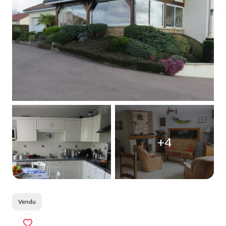
Qui
sommes-
nous
Blog
+4
Vendu