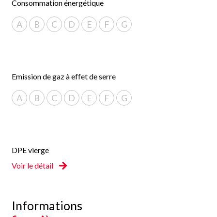
Consommation énergétique
A
B
C
D
E
F
G
Emission de gaz à effet de serre
A
B
C
D
E
F
G
DPE vierge
Voir le détail
Informations